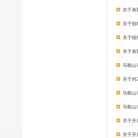
关于表
关于组
关于组
关于表
马鞍山
关于对
马鞍山
马鞍山
关于开
关于开