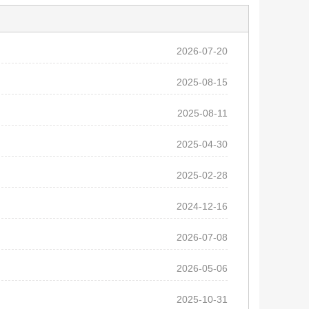
2026-07-20
2025-08-15
2025-08-11
2025-04-30
2025-02-28
2024-12-16
2026-07-08
2026-05-06
2025-10-31