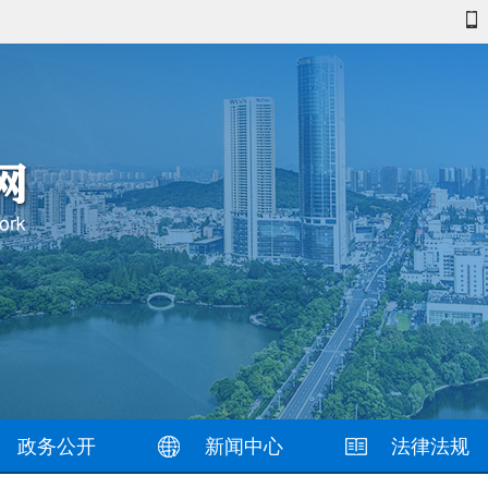
政务公开
新闻中心
法律法规