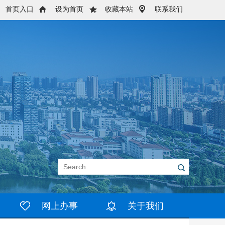
首页入口
设为首页
收藏本站
联系我们
网上办事
关于我们