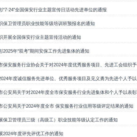
彰“7·24”全国保安行业主题宣传日活动先进单位的通报
织保卫管理员职业技能等级培训班预报名的通知
织开展全国保安行业主题宣传活动的通知
彰2025年“双考”期间安保工作先进集体的通知
市保安服务行业协会关于对2024年度优秀服务项目、先进工会组织
2024年度诚信服务先进单位、优秀服务项目及见义勇为先进个人予
市公安局关于对2024年度全市保安服务行业先进集体和个人予以表
市公安局关于2024年度全市 保安服务行业信用等级评定结果的通知
展保卫管理员三级（高级工）职业技能等级认定工作的通知
展2024年度评先评优工作的通知