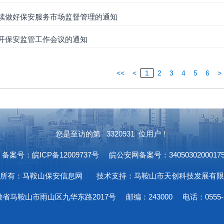
续做好保安服务市场监督管理的通知
开保安监管工作会议的通知
<<
<
1
2
3
4
5
6
>
您是至访的第
3320931
位用户！
备案号：皖ICP备12009737号
皖公安网备案号：3405030200017
权所有：马鞍山保安信息网 技术支持：马鞍山市天创科技发展有限
省马鞍山市雨山区九华东路2017号 邮编：243000 电话：0555-2